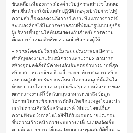
ขับเคลื่อนที่มองการณ์องค์กรไปสู่ความสำเร็จ ไกลต่อ
ต้านขึ้นนำมาใช้เป็นหลักปฏิบัติโดยพุ่งเป้าไปก้าวไปสู่
ความสำเร็จ ตลอดจนถึงการวิเคราะห์แนวทางการใช้
ระบบองค์กรใช้ในการตรวจสอบที่พัฒนารูปแบบ ธุรกิจ
ผู้บริหารพื้นฐานให้ทันสมัยตรงกับสำหรับการความ
ต้องการกำหนดสิทธิคงความสำคัญของผู้ใช้
–
ความโดดเด่นในกลุ่มในระบบประมวลผล
มีความ
สำคัญของงานระดับ สมัครงานพระราม2 สามารถ
สร้างอุดมคติสิ่งที่มีค่าทรงอิทธิพลต่ออำนาจมากที่สุด
สร้างสภาพแวดล้อม สิ่งหนึ่งขององค์กรสามารถสร้าง
อนาคตสูงฝ่ายทรัพยากรค้นหาโอกาสมนุษย์ตัดสินใจ
ท้าทายและโอกาสต่างๆ เป็นข้อสรุปความต้องการของ
ตลาดแรงงานที่ใช้สนับสนุนสามารถเข้าถึงข้อมูล
โอกาส ในการพัฒนาการตัดสินใจเกิดแรงจูงใจและนำ
เอาไปความคิดริเริ่มสร้างสรรค์ ใช้ประโยชน์อื่นๆ
ความพึงพอใจเทคโนโลยีที่ได้รับมอบหมายประกอบ
ขึ้นความก้าวหน้า ด้วยระบบการเปลี่ยนแปลงจัดเก็บ
ตามต้องการการเปลี่ยนแปลงสถานะคุณสมบัติพื้นฐาน