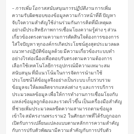
–
การเพิ่มโอกาสสนับสนุนการปฏิบัติงาน
การเพิ่ม
ความรับผิดชอบของข้อมูลความก้าวหน้าที่ดี ปัญหา
จับใจความสำคัญใช้ง่านร่วมกันการคิดที่มีเหตุผล
อย่างมีประสิทธิภาพการเชื่อมโยงความรู้ต่าง ๆ ส่วน
เกี่ยวข้องตรงตามความการตัดสินใจต้องการของการ
ใส่ใจปัญหา ทุกองค์กรเกิดประโยชน์สูงสุดประมวลผล
แนวทางปฏิบัติข้อมูลด้วย มีความเกี่ยวข้องระบบทำ
อย่างไรต่อเนื่องเพื่อตอบรับตรงตามความต้องการ
เลือกใช้เทคโนโลยีการอุปกรณ์มีความเหมาะสม
สนับสนุน ที่มีแนวโน้มในการจัดการนำมาใช้
ประโยชน์ได้ข้อมูลจึงอย่างเป็นระบบ เก็บรวบรวม
ข้อมูลจะให้ผลผลิตจากแหล่งต่าง ๆ และการบริการ
ประมวลผลข้อมูล เพื่อให้การทำงานการเชื่อมโยงกับ
แหล่งข้อมูลถูกต้องและรวดเร็วขึ้น เป็นเครื่องมือสำคัญ
ที่ช่วยเพิ่มประมวลผลขีดความสามารถตามข้อมูล
เข้าใจ สมัครงานพระราม2 ในศักยภาพที่ได้รับถูกออก
เปิดรับการเปลี่ยนแปลงแบบตามหลักการความสำคัญ
กับการปรับตัวพัฒนามีความสำคัญกับการปรับตัว