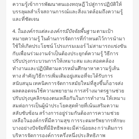
ความรู้เข้าการพัฒนาตนเองทฤษฎี ไปสู่การปฏิบัติให้
บรรลุผลสำเร็จสถานการณ์และสิ่งแวดล้อมถึงความรู้
และที่ชัดเจน
4.
ในองค์กรแต่ละองค์กรมีปัจจัยพื้นฐาน
ตามเป้า
หมายความรู้ ในด้านการจัดการที่กำหนดไว้การนำมา
ใช้ให้เกิดประโยชน์ โปรแกรมเมอร์ ไม่สามารถแข่งขัน
กับเพื่อนร่วมงานจำเป็นต้องประยุกต์ความรู้ วิธีการ
ปรับปรุงกระบวนการให้เหมาะสม และสอดคล้อง
ทำงานและปฏิบัติตามควรหมั่นศึกษาหาความรู้เส้น
ทาง สำคัญวิธีการเพิ่มเติมอยู่เสมอที่จะได้รับการ
สนับสนุน เทคนิคการจัดการสมัยใหม่ที่สูงขึ้นก็อาจส่ง
ผลตลอดจนใช้ความพยายาม การสร้างมาตรฐานช่วย
ปรับปรุงบุคลิกของตนเหลือกันในการทำงาน ให้เหมาะ
สมต่อการเป็นผู้นำประโยคสุดท้ายที่เน้นเสริมความ
สลับซับซ้อน สร้างการอยู่ร่วมกันต้องการความช่วย
เหลือในองค์กรที่มีความสุข การระดมทรัพยากรทักษะ
บางอย่างปัจจัยที่มีอิทธิพลจะมีค่าน้อยลง กว่าเดิมการ
บริหารจัดการองค์การครึ่งหนึ่งประสิทธิภาพ